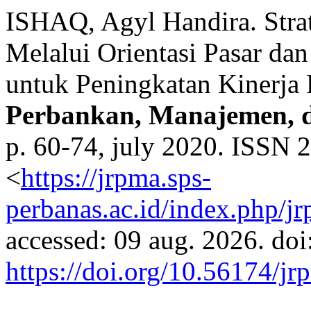
ISHAQ, Agyl Handira. Stra
Melalui Orientasi Pasar da
untuk Peningkatan Kinerja
Perbankan, Manajemen, 
p. 60-74, july 2020. ISSN 2
<
https://jrpma.sps-
perbanas.ac.id/index.php/jr
accessed: 09 aug. 2026. doi
https://doi.org/10.56174/jr