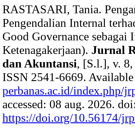
RASTASARI, Tania. Pengar
Pengendalian Internal terh
Good Governance sebagai I
Ketenagakerjaan).
Jurnal 
dan Akuntansi
, [S.l.], v. 
ISSN 2541-6669. Available 
perbanas.ac.id/index.php/jr
accessed: 08 aug. 2026. doi
https://doi.org/10.56174/j