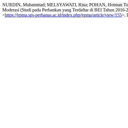
NURDIN, Muhammad; MELSYAWATI, Rina; POHAN, Hotman Tohir. Peng
Moderasi (Studi pada Perbankan yang Terdaftar di BEI Tahun 2016-
<
https://jrpma.sps-perbanas.ac.id/index.php/jrpma/article/view/155
>. 