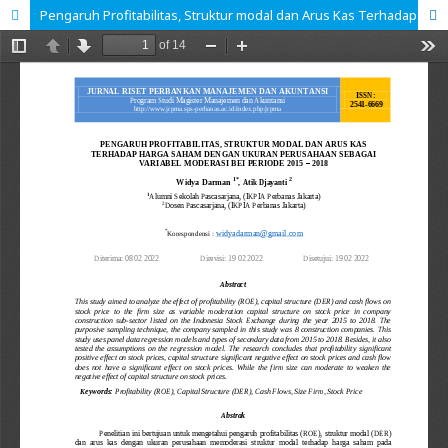
Pengaruh Profitabilitas, Struktur modal dan Arus Kas Terhadap Harga Saham dengan Ukuran Perusahaan Sebagai Variabel Moderasi BEI Periode 2015 â€“ 2018